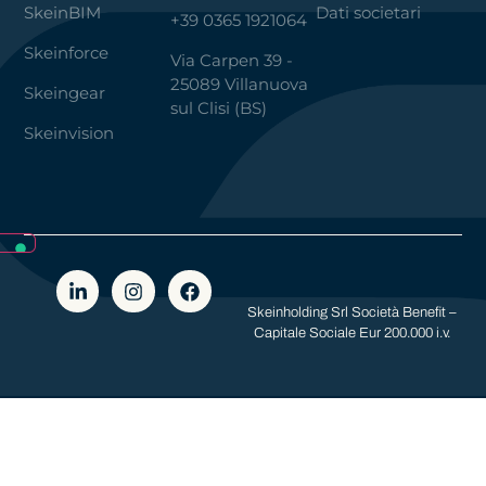
SkeinBIM
Dati societari
+39 0365 1921064
Skeinforce
Via Carpen 39 -
25089 Villanuova
Skeingear
sul Clisi (BS)
Skeinvision
Skeinholding Srl Società Benefit –
Capitale Sociale Eur 200.000 i.v.